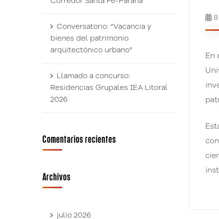
Corredor Santa Fe-Paraná
8
Conversatorio: “Vacancia y
bienes del patrimonio
arquitectónico urbano”
En 
Uni
Llamado a concurso:
inv
Residencias Grupales IEA Litoral
pat
2026
Est
Comentarios recientes
con
cie
ins
Archivos
julio 2026