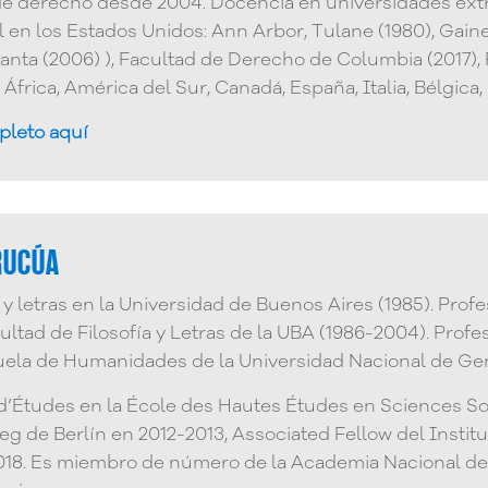
de derecho desde 2004. Docencia en universidades extra
en los Estados Unidos: Ann Arbor, Tulane (1980), Gainesv
lanta (2006) ), Facultad de Derecho de Columbia (2017)
África, América del Sur, Canadá, España, Italia, Bélgica,
pleto aquí
URUCÚA
 y letras en la Universidad de Buenos Aires (1985). Profes
ltad de Filosofía y Letras de la UBA (1986-2004). Profe
cuela de Humanidades de la Universidad Nacional de Gen
d’Études en la École des Hautes Études en Sciences Soc
eg de Berlín en 2012-2013, Associated Fellow del Insti
2018. Es miembro de número de la Academia Nacional de