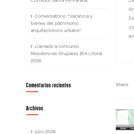
La
Corredor Santa Fe-Paraná
Am
Conversatorio: “Vacancia y
Es
bienes del patrimonio
co
arquitectónico urbano”
en
Llamado a concurso:
Residencias Grupales IEA Litoral
2026
Share:
Comentarios recientes
Archivos
julio 2026