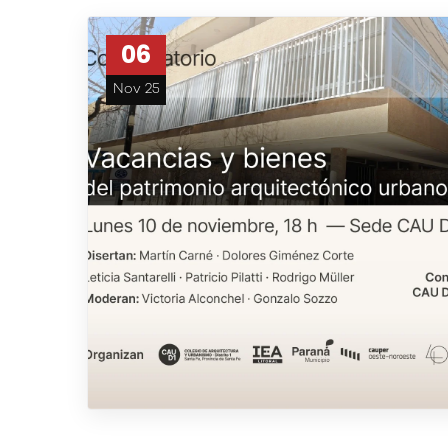
06
Nov 25